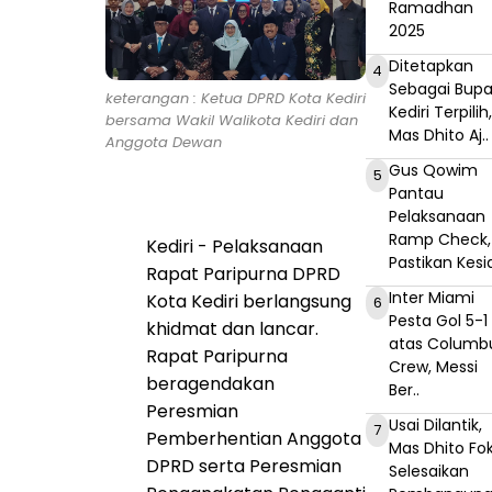
Ramadhan
2025
Ditetapkan
4
Sebagai Bupa
keterangan : Ketua DPRD Kota Kediri
Kediri Terpilih
bersama Wakil Walikota Kediri dan
Mas Dhito Aj..
Anggota Dewan
Gus Qowim
5
Pantau
Pelaksanaan
Ramp Check,
Kediri - Pelaksanaan
Pastikan Kesia
Rapat Paripurna DPRD
Inter Miami
Kota Kediri berlangsung
6
Pesta Gol 5-1
khidmat dan lancar.
atas Columb
Rapat Paripurna
Crew, Messi
beragendakan
Ber..
Peresmian
Usai Dilantik,
7
Pemberhentian Anggota
Mas Dhito Fo
DPRD serta Peresmian
Selesaikan