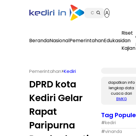
Riset
Beranda
Nasional
Pemerintahan
Edukasi
dan
Kajian
Pemerintahan
>
Kediri
DPRD kota
dapatkan info
lengkap data
cuaca dari
Kediri Gelar
BMKG
Rapat
Tag Popule
Paripurna
#
kediri
#
vinanda