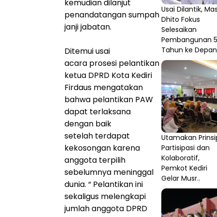
kemudian dilanjut
Usai Dilantik, Ma
penandatangan sumpah
Dhito Fokus
janji jabatan.
Selesaikan
Pembangunan 
Tahun ke Depan
Ditemui usai
acara prosesi pelantikan
ketua DPRD Kota Kediri
Firdaus mengatakan
bahwa pelantikan PAW
dapat terlaksana
dengan baik
setelah terdapat
Utamakan Prinsi
kekosongan karena
Partisipasi dan
Kolaboratif,
anggota terpilih
Pemkot Kediri
sebelumnya meninggal
Gelar Musr..
dunia. “ Pelantikan ini
sekaligus melengkapi
jumlah anggota DPRD