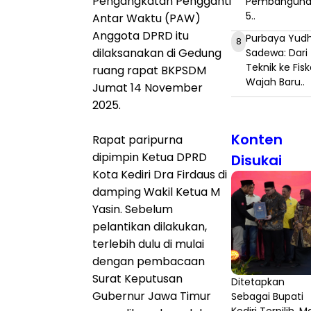
Pengangkatan Pengganti
Pembangun
5..
Antar Waktu (PAW)
Anggota DPRD itu
Purbaya Yudh
8
dilaksanakan di Gedung
Sadewa: Dari
Teknik ke Fisk
ruang rapat BKPSDM
Wajah Baru..
Jumat 14 November
2025.
Konten
Rapat paripurna
dipimpin Ketua DPRD
Disukai
Kota Kediri Dra Firdaus di
damping Wakil Ketua M
Yasin. Sebelum
pelantikan dilakukan,
terlebih dulu di mulai
dengan pembacaan
Surat Keputusan
Ditetapkan
Gubernur Jawa Timur
Sebagai Bupati