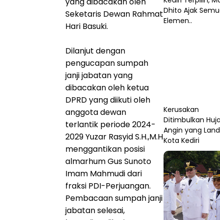
Kediri Terpilih, M
yang dibacakan oleh
Dhito Ajak Sem
Seketaris Dewan Rahmat
Elemen..
Hari Basuki.
Dilanjut dengan
pengucapan sumpah
janji jabatan yang
dibacakan oleh ketua
DPRD yang diikuti oleh
Kerusakan
anggota dewan
Ditimbulkan Huj
terlantik periode 2024-
Angin yang Lan
2029 Yuzar Rasyid S.H.,M.H
Kota Kediri
menggantikan posisi
almarhum Gus Sunoto
Imam Mahmudi dari
fraksi PDI-Perjuangan.
Pembacaan sumpah janji
jabatan selesai,