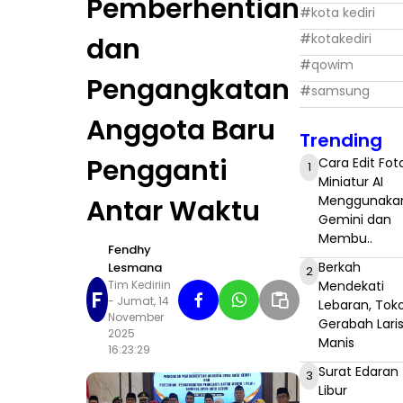
Pemberhentian
#
kota kediri
#
kotakediri
dan
#
qowim
Pengangkatan
#
samsung
Anggota Baru
Trending
Pengganti
Cara Edit Fot
1
Miniatur AI
Menggunaka
Antar Waktu
Gemini dan
Membu..
Fendhy
Berkah
Lesmana
2
Mendekati
Tim Kediriin
F
- Jumat, 14
Lebaran, Tok
November
Gerabah Lari
2025
Manis
16:23:29
Surat Edaran
3
Libur