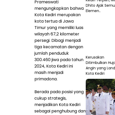
Kediri Terpilih, M
Prameswati
Dhito Ajak Sem
mengungkapkan bahwa
Elemen..
Kota Kediri merupakan
kota tertua di Jawa
Timur yang memiliki luas
wilayah 67,2 kilometer
persegi. Dibagi menjadi
tiga kecamatan dengan
jumlah penduduk
Kerusakan
300.460 jiwa pada tahun
Ditimbulkan Huj
2024, Kota Kediri ini
Angin yang Lan
masih menjadi
Kota Kediri
primadona.
Berada pada posisi yang
cukup strategis,
menjadikan Kota Kediri
sebagai penghubung dan