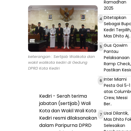
Ramadhan
2025
Ditetapkan
4
Sebagai Bupa
Kediri Terpilih
Mas Dhito Aj..
Gus Qowim
5
Pantau
keterangan : Sertijab Walikota dan
Pelaksanaan
wakil walikota kediri di Gedung
Ramp Check
DPRD Kota Kediri
Pastikan Kesia
Inter Miami
6
Pesta Gol 5-1
atas Columb
Kediri - Serah terima
Crew, Messi
jabatan (sertijab) Wali
Ber..
Kota dan Wakil Wali Kota
Usai Dilantik,
7
Kediri resmi dilaksanakan
Mas Dhito Fo
dalam Paripurna DPRD
Selesaikan