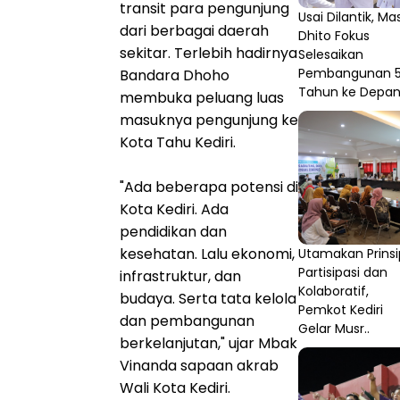
transit para pengunjung
Usai Dilantik, Ma
dari berbagai daerah
Dhito Fokus
sekitar. Terlebih hadirnya
Selesaikan
Pembangunan 
Bandara Dhoho
Tahun ke Depa
membuka peluang luas
masuknya pengunjung ke
Kota Tahu Kediri.
"Ada beberapa potensi di
Kota Kediri. Ada
pendidikan dan
kesehatan. Lalu ekonomi,
Utamakan Prinsi
Partisipasi dan
infrastruktur, dan
Kolaboratif,
budaya. Serta tata kelola
Pemkot Kediri
dan pembangunan
Gelar Musr..
berkelanjutan," ujar Mbak
Vinanda sapaan akrab
Wali Kota Kediri.