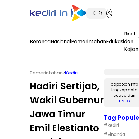
Riset
Beranda
Nasional
Pemerintahan
Edukasi
dan
Kajian
Pemerintahan
>
Kediri
Hadiri Sertijab,
dapatkan info
lengkap data
cuaca dari
Wakil Gubernur
BMKG
Jawa Timur
Tag Popule
Emil Elestianto
#
kediri
#
vinanda