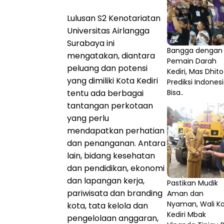
Lulusan S2 Kenotariatan
Universitas Airlangga
Surabaya ini
Bangga dengan
mengatakan, diantara
Pemain Darah
peluang dan potensi
Kediri, Mas Dhito
yang dimiliki Kota Kediri
Prediksi Indones
tentu ada berbagai
Bisa..
tantangan perkotaan
yang perlu
mendapatkan perhatian
dan penanganan. Antara
lain, bidang kesehatan
dan pendidikan, ekonomi
dan lapangan kerja,
Pastikan Mudik
pariwisata dan branding
Aman dan
Nyaman, Wali K
kota, tata kelola dan
Kediri Mbak
pengelolaan anggaran,