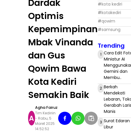
Dardak
#
kota kediri
#
kotakediri
Optimis
#
qowim
Kepemimpinan
#
samsung
Mbak Vinanda
Trending
dan Gus
Cara Edit Fot
1
Miniatur AI
Menggunaka
Qowim Bawa
Gemini dan
Membu..
Kota Kediri
Berkah
2
Semakin Baik
Mendekati
Lebaran, Tok
Gerabah Lari
Agha Fairuz
Manis
Tim Kediriin
A
- Rabu, 5
Surat Edaran
3
Maret 2025
Libur
14:52:52