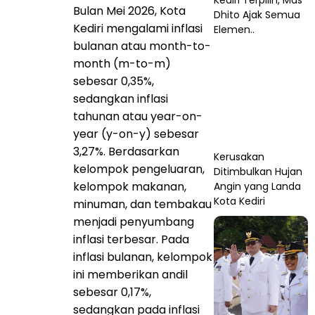
Kediri Terpilih, Mas
Bulan Mei 2026, Kota
Dhito Ajak Semua
Kediri mengalami inflasi
Elemen..
bulanan atau month-to-
month (m-to-m)
sebesar 0,35%,
sedangkan inflasi
tahunan atau year-on-
year (y-on-y) sebesar
3,27%. Berdasarkan
Kerusakan
kelompok pengeluaran,
Ditimbulkan Hujan
kelompok makanan,
Angin yang Landa
Kota Kediri
minuman, dan tembakau
menjadi penyumbang
inflasi terbesar. Pada
inflasi bulanan, kelompok
ini memberikan andil
sebesar 0,17%,
sedangkan pada inflasi