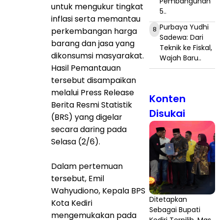
Pembangunan
untuk mengukur tingkat
5..
inflasi serta memantau
Purbaya Yudhi
8
perkembangan harga
Sadewa: Dari
barang dan jasa yang
Teknik ke Fiskal,
dikonsumsi masyarakat.
Wajah Baru..
Hasil Pemantauan
tersebut disampaikan
melalui Press Release
Konten
Berita Resmi Statistik
Disukai
(BRS) yang digelar
secara daring pada
Selasa (2/6).
Dalam pertemuan
tersebut, Emil
Wahyudiono, Kepala BPS
Ditetapkan
Kota Kediri
Sebagai Bupati
mengemukakan pada