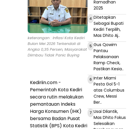
Ramadhan
2025
Ditetapkan
4
Sebagai Bupati
Kediri Terpilih,
Mas Dhito Aj..
keterangan : Inflasi Kota Kediri
Bulan Mei 2026 Terkendali di
Gus Qowim
5
Angka 0,35 Persen, Masyarakat
Pantau
Diimbau Tidak Panic Buying
Pelaksanaan
Ramp Check,
Pastikan Kesia..
Inter Miami
6
Kediriin.com -
Pesta Gol 5-1
Pemerintah Kota Kediri
atas Columbus
Crew, Messi
secara rutin melakukan
Ber..
pemantauan Indeks
Harga Konsumen (IHK)
Usai Dilantik,
7
Mas Dhito Fokus
bersama Badan Pusat
Selesaikan
Statistik (BPS) Kota Kediri