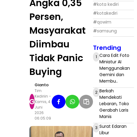
Angka 0,35
#
kota kediri
#
kotakediri
Persen,
#
qowim
Masyarakat
#
samsung
Diimbau
Trending
Tidak Panic
Cara Edit Foto
1
Miniatur AI
Menggunakan
Buying
Gemini dan
Membu..
Gianto
Berkah
Tim
2
Kediriin -
Mendekati
G
Kamis, 4
Lebaran, Toko
Juni
Gerabah Laris
2026
Manis
06:05:09
Surat Edaran
3
Libur