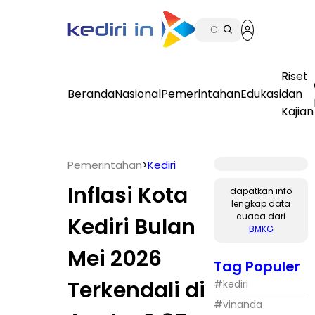
Riset
Beranda
Nasional
Pemerintahan
Edukasi
dan
Kajian
Pemerintahan
>
Kediri
Inflasi Kota
dapatkan info
lengkap data
cuaca dari
Kediri Bulan
BMKG
Mei 2026
Tag Populer
Terkendali di
#
kediri
#
vinanda