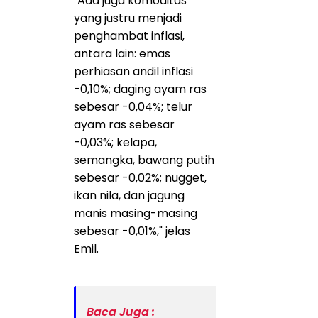
"Ada juga komoditas
yang justru menjadi
penghambat inflasi,
antara lain: emas
perhiasan andil inflasi
-0,10%; daging ayam ras
sebesar -0,04%; telur
ayam ras sebesar
-0,03%; kelapa,
semangka, bawang putih
sebesar -0,02%; nugget,
ikan nila, dan jagung
manis masing-masing
sebesar -0,01%," jelas
Emil.
Baca Juga :