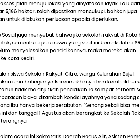
akses jalan menuju lokasi yang dinyatakan layak. Lalu dari 
r 5,196 hektar, telah dipastikan mencukupi, bahkan juga
n untuk dilakukan perluasan apabila diperlukan.
 Sosial juga menyebut bahwa jika sekolah rakyat di Kota K
tuk, sementara para siswa yang saat ini bersekolah di S
elum menyelesaikan pendidikannya, maka mereka akan
ke Kota Kediri.
alon siswa Sekolah Rakyat, Citra, warga Kelurahan Bujel,
an rasa bahagianya karena akhirnya bisa kembali bers
tahun tidak melanjutkan pendidikan. Ia sempat terhenti 
rbatasan biaya, ditambah kondisi ayahnya yang sedang sa
ang ibu hanya bekerja serabutan. "Senang sekali bisa m
ini dan tanggal 1 Agustus akan berangkat ke Sekolah Ra
 terangnya.
dalam acara ini Sekretaris Daerah Bagus Alit, Asisten Pe