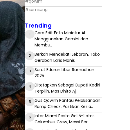
#
qowim
#
samsung
Trending
Cara Edit Foto Miniatur AI
1
Menggunakan Gemini dan
Membu..
Berkah Mendekati Lebaran, Toko
2
Gerabah Laris Manis
Surat Edaran Libur Ramadhan
3
2025
Ditetapkan Sebagai Bupati Kediri
4
Terpilih, Mas Dhito Aj..
Gus Qowim Pantau Pelaksanaan
5
Ramp Check, Pastikan Kesia..
Inter Miami Pesta Gol 5-1 atas
6
Columbus Crew, Messi Ber..