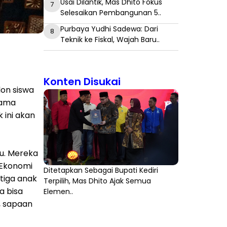
Usai Dilantik, Mas Dhito Fokus
7
Selesaikan Pembangunan 5..
Purbaya Yudhi Sadewa: Dari
8
Teknik ke Fiskal, Wajah Baru..
Konten Disukai
lon siswa
tama
 ini akan
tu. Mereka
 Ekonomi
Ditetapkan Sebagai Bupati Kediri
 tiga anak
Terpilih, Mas Dhito Ajak Semua
a bisa
Elemen..
i, sapaan