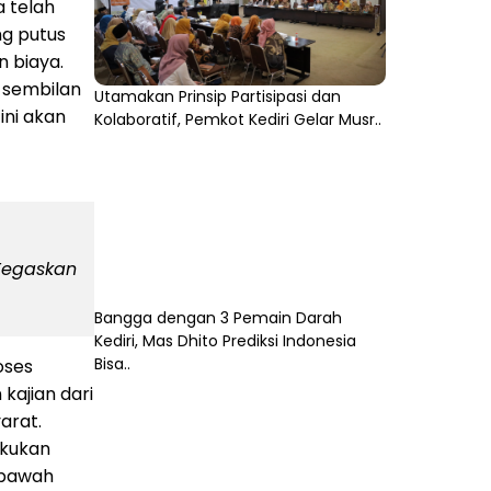
a telah
ng putus
n biaya.
n sembilan
Utamakan Prinsip Partisipasi dan
ini akan
Kolaboratif, Pemkot Kediri Gelar Musr..
 Tegaskan
Bangga dengan 3 Pemain Darah
Kediri, Mas Dhito Prediksi Indonesia
Bisa..
oses
kajian dari
arat.
akukan
r bawah