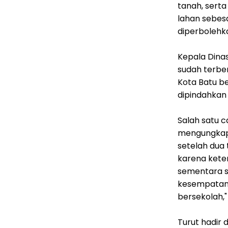
tanah, serta 
lahan sebesa
diperbolehka
Kepala Dinas
sudah terben
Kota Batu b
dipindahkan 
Salah satu c
mengungkapk
setelah dua 
karena kete
sementara s
kesempatan 
bersekolah,"
Turut hadir 