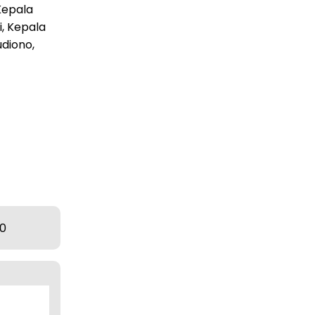
Kepala
, Kepala
udiono,
0