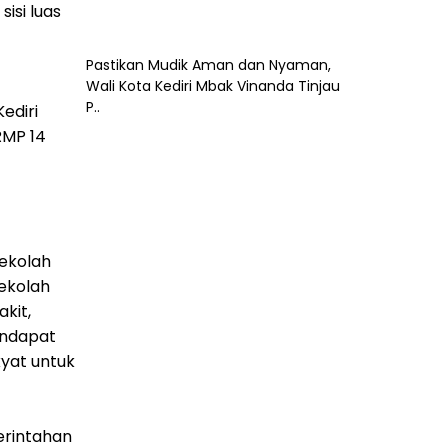
sisi luas
Pastikan Mudik Aman dan Nyaman,
Wali Kota Kediri Mbak Vinanda Tinjau
P..
ediri
RMP 14
ekolah
sekolah
kit,
endapat
kyat untuk
merintahan