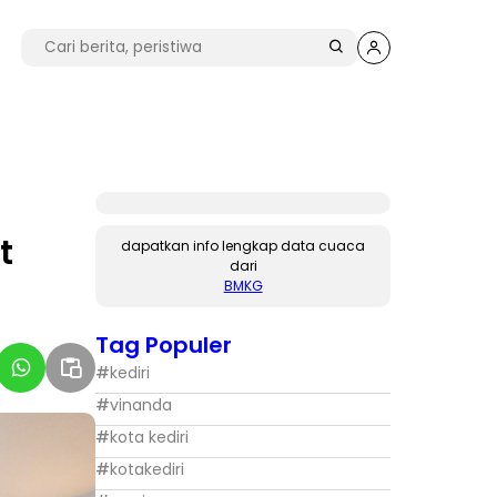
t
dapatkan info lengkap data cuaca
dari
BMKG
Tag Populer
#
kediri
#
vinanda
#
kota kediri
#
kotakediri