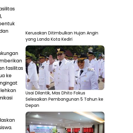
ilitas
,
 bentuk
 dan
Kerusakan Ditimbulkan Hujan Angin
yang Landa Kota Kediri
dukungan
emberikan
 fasilitas
ua ke
engingat
olehkan
Usai Dilantik, Mas Dhito Fokus
ikasi
Selesaikan Pembangunan 5 Tahun ke
Depan
elaskan
siswa.