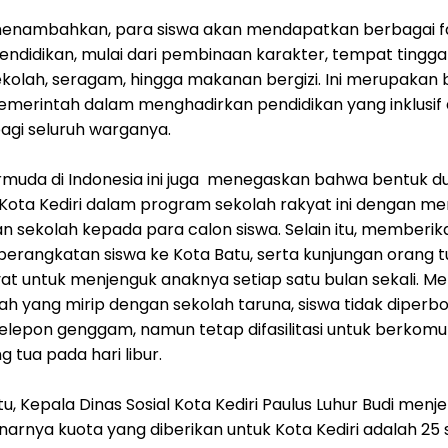
enambahkan, para siswa akan mendapatkan berbagai fas
ndidikan, mulai dari pembinaan karakter, tempat tinggal
ekolah, seragam, hingga makanan bergizi. Ini merupakan
merintah dalam menghadirkan pendidikan yang inklusif
agi seluruh warganya.
ermuda di Indonesia ini juga menegaskan bahwa bentuk 
Kota Kediri dalam program sekolah rakyat ini dengan m
 sekolah kepada para calon siswa. Selain itu, memberikan
erangkatan siswa ke Kota Batu, serta kunjungan orang t
at untuk menjenguk anaknya setiap satu bulan sekali. M
ah yang mirip dengan sekolah taruna, siswa tidak diperb
epon genggam, namun tetap difasilitasi untuk berkomun
 tua pada hari libur.
u, Kepala Dinas Sosial Kota Kediri Paulus Luhur Budi menj
rnya kuota yang diberikan untuk Kota Kediri adalah 25 