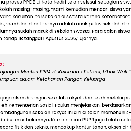
 proses PPDB di Kota Kediri telah selesai, sebagian sisw
kolah masing-masing. “Kami kemudian mencari siswa ya
yang kesulitan bersekolah di swasta karena keterbatasa
 ini, sembilan di antaranya adalah anak putus sekolah da
lumnya sudah masuk di sekolah swasta. Para calon siswa 
tahap 1B tanggal 1 Agustus 2025,” ujarnya.
 :
njungan Menteri PPPA di Kelurahan Ketami, Mbak Wali
rempuan dalam Ketahanan Pangan Keluarga
ri juga akan dibangun sekolah rakyat dan telah melalui pr
leh Kementerian Sosial. Paulus menjelaskan, berdasarkan 
embangunan sekolah rakyat ini dinilai telah memenuhi sy
 pada bulan sebelumnya, Kementerian PUPR juga telah mel
ecara fisik dan teknis, mencakup kontur tanah, akses ai