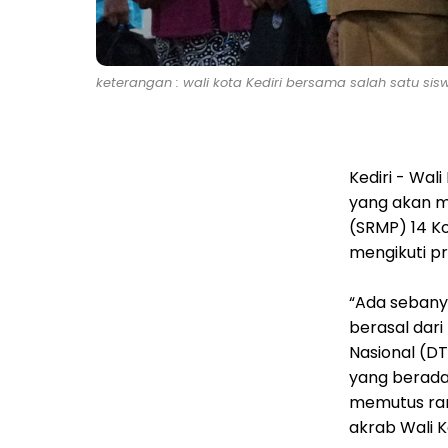
keterangan : wali kota Kediri bersama salah satu sis
Kediri - Wal
yang akan m
(SRMP) 14 Ko
mengikuti pr
“Ada sebany
berasal dar
Nasional (DT
yang berada 
memutus rant
akrab Wali K