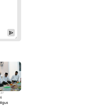
:37
ri
ligus