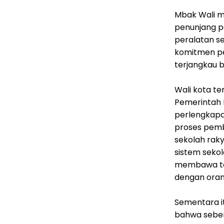
Mbak Wali m
penunjang pe
peralatan s
komitmen pe
terjangkau b
Wali kota t
Pemerintah 
perlengkapan
proses pemb
sekolah raky
sistem sekol
membawa tel
dengan orang
Sementara it
bahwa sebena