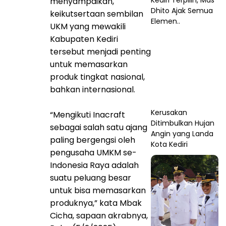
Kediri Terpilih, Mas
menyampaikan,
Dhito Ajak Semua
keikutsertaan sembilan
Elemen..
UKM yang mewakili
Kabupaten Kediri
tersebut menjadi penting
untuk memasarkan
produk tingkat nasional,
bahkan internasional.
Kerusakan
“Mengikuti Inacraft
Ditimbulkan Hujan
sebagai salah satu ajang
Angin yang Landa
paling bergengsi oleh
Kota Kediri
pengusaha UMKM se-
Indonesia Raya adalah
suatu peluang besar
untuk bisa memasarkan
produknya,” kata Mbak
Cicha, sapaan akrabnya,