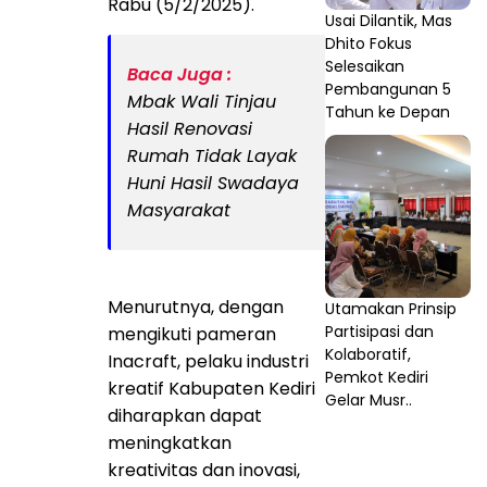
Rabu (5/2/2025).
Usai Dilantik, Mas
Dhito Fokus
Selesaikan
Baca Juga :
Pembangunan 5
Mbak Wali Tinjau
Tahun ke Depan
Hasil Renovasi
Rumah Tidak Layak
Huni Hasil Swadaya
Masyarakat
Menurutnya, dengan
Utamakan Prinsip
Partisipasi dan
mengikuti pameran
Kolaboratif,
Inacraft, pelaku industri
Pemkot Kediri
kreatif Kabupaten Kediri
Gelar Musr..
diharapkan dapat
meningkatkan
kreativitas dan inovasi,