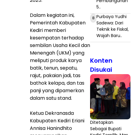
2025.
Pembangunan
5..
Dalam kegiatan ini,
Purbaya Yudhi
8
Pemerintah Kabupaten
Sadewa: Dari
Teknik ke Fiskal,
Kediri memberi
Wajah Baru..
kesempatan terhadap
sembilan Usaha Kecil dan
Menengah (UKM) yang
Konten
meliputi produk karya
batik, tenun, sepatu,
Disukai
rajut, pakaian jadi, tas
bathok kelapa, dan tas
panji yang dipamerkan
dalam satu stand.
Ketua Dekranasda
Kabupaten Kediri Eriani
Ditetapkan
Annisa Hanindhito
Sebagai Bupati