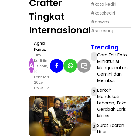
Crafter
#
kota kediri
#
kotakediri
Tingkat
#
qowim
Internasional
#
samsung
Agha
Trending
Fairuz
Cara Edit Foto
Tim
1
Kediriin
Miniatur AI
A
- Senin,
Menggunakan
10
Gemini dan
Februari
Membu..
2025
06:09:12
Berkah
2
Mendekati
Lebaran, Toko
Gerabah Laris
Manis
Surat Edaran
3
Libur