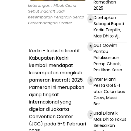
Ramadhan
keterangan : Mbak Cicha
2025
Sebut Inacraft Jadi
Kesempatan Pengrajin Serap
Ditetapkan
4
Perkembangan Crafter
Sebagai Bupati
Kediri Terpilih,
Mas Dhito Aj..
Gus Qowim
5
Kediri - Industri kreatif
Pantau
Pelaksanaan
Kabupaten Kediri
Ramp Check,
kembali mendapat
Pastikan Kesia..
kesempatan mengikuti
Inter Miami
pameran Inacraft 2025.
6
Pesta Gol 5-1
Pameran ini merupakan
atas Columbus
ajang tingkat
Crew, Messi
internasional yang
Ber..
digelar di Jakarta
Usai Dilantik,
7
Convention Center
Mas Dhito Fokus
(JCC) pada 5-9 Februari
Selesaikan