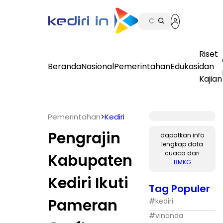
Riset
Beranda
Nasional
Pemerintahan
Edukasi
dan
Kajian
Pemerintahan
>
Kediri
Pengrajin
dapatkan info
lengkap data
cuaca dari
Kabupaten
BMKG
Kediri Ikuti
Tag Populer
Pameran
#
kediri
#
vinanda