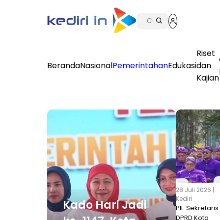
Riset
Beranda
Nasional
Pemerintahan
Edukasi
dan
Kajian
28 Juli 2026 |
Kediri
Kado Hari Jadi
Plt. Sekretaris
DPRD Kota