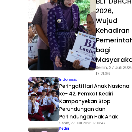
BLT DBHCH
2026,
Wujud
Kehadiran
Pemerinta
bagi
Masyaraka
Senin, 27 Juli 202
17:21:36
Indonesia
Peringati Hari Anak Nasional
ke- 42, Pemkot Kediri
Kampanyekan Stop
Perundungan dan
Perlindungan Hak Anak
Senin, 27 Juli 2026 17:19:47
Kediri