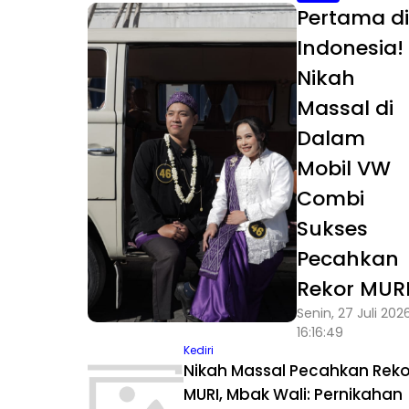
Pertama d
Indonesia!
Nikah
Massal di
Dalam
Mobil VW
Combi
Sukses
Pecahkan
Rekor MUR
Senin, 27 Juli 202
16:16:49
Kediri
Nikah Massal Pecahkan Reko
MURI, Mbak Wali: Pernikahan