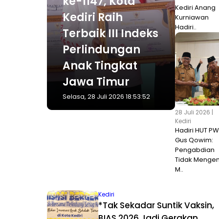
ke-1147, Kota
Kediri Anang
Kediri Raih
Kurniawan
Hadiri..
Terbaik III Indeks
Perlindungan
Anak Tingkat
Jawa Timur
Selasa, 28 Juli 2026 18:53:52
28 Juli 2026 |
Kediri
Hadiri HUT PW
Gus Qowim:
Pengabdian
Tidak Mengen
M..
Kediri
*Tak Sekadar Suntik Vaksin,
BIAS 2026 Jadi Gerakan