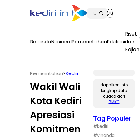
Riset
Beranda
Nasional
Pemerintahan
Edukasi
dan
Kajian
Pemerintahan
>
Kediri
Wakil Wali
dapatkan info
lengkap data
cuaca dari
Kota Kediri
BMKG
Apresiasi
Tag Populer
Komitmen
#
kediri
#
vinanda