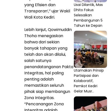
yang Efisien dan
Usai Dilantik, Mas
Dhito Fokus
Transparan’,” ujar Wakil
Selesaikan
Wali Kota Kediri.
Pembangunan 5
Tahun ke Depan
Lebih lanjut, Qowimuddin
Thoha menegaskan
bahwa dari sekian
banyak tahapan yang
telah dan akan dilalui,
salah satunya
penandatanganan Pakta
Utamakan Prinsip
Integritas, hal paling
Partisipasi dan
penting adalah
Kolaboratif,
memastikan seluruh
Pemkot Kediri
pihak siap membangun
Gelar Musr..
Zona Integritas.
“Pencanangan Zona
Integritas adalah