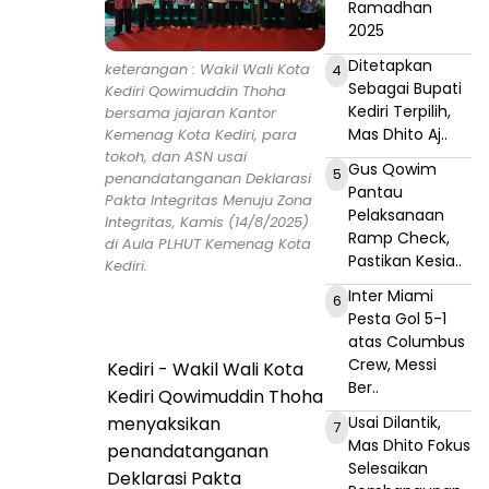
Ramadhan
2025
Ditetapkan
keterangan : Wakil Wali Kota
4
Sebagai Bupati
Kediri Qowimuddin Thoha
Kediri Terpilih,
bersama jajaran Kantor
Mas Dhito Aj..
Kemenag Kota Kediri, para
tokoh, dan ASN usai
Gus Qowim
5
penandatanganan Deklarasi
Pantau
Pakta Integritas Menuju Zona
Pelaksanaan
Integritas, Kamis (14/8/2025)
Ramp Check,
di Aula PLHUT Kemenag Kota
Pastikan Kesia..
Kediri.
Inter Miami
6
Pesta Gol 5-1
atas Columbus
Crew, Messi
Kediri - Wakil Wali Kota
Ber..
Kediri Qowimuddin Thoha
menyaksikan
Usai Dilantik,
7
Mas Dhito Fokus
penandatanganan
Selesaikan
Deklarasi Pakta