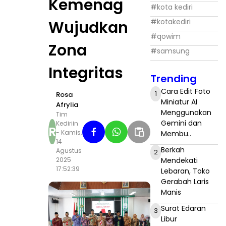
Kemenag
#
kota kediri
#
kotakediri
Wujudkan
#
qowim
Zona
#
samsung
Integritas
Trending
Cara Edit Foto
1
Rosa
Miniatur AI
Afrylia
Menggunakan
Tim
Gemini dan
Kediriin
R
- Kamis,
Membu..
14
Berkah
Agustus
2
Mendekati
2025
17:52:39
Lebaran, Toko
Gerabah Laris
Manis
Surat Edaran
3
Libur