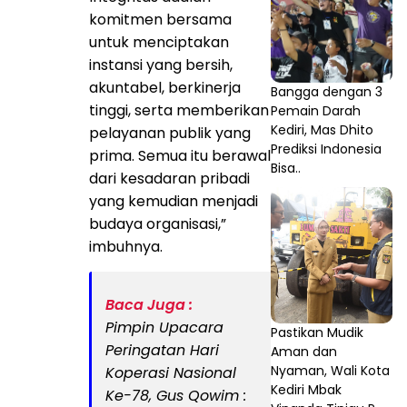
komitmen bersama
untuk menciptakan
instansi yang bersih,
akuntabel, berkinerja
Bangga dengan 3
tinggi, serta memberikan
Pemain Darah
Kediri, Mas Dhito
pelayanan publik yang
Prediksi Indonesia
prima. Semua itu berawal
Bisa..
dari kesadaran pribadi
yang kemudian menjadi
budaya organisasi,”
imbuhnya.
Baca Juga :
Pimpin Upacara
Pastikan Mudik
Peringatan Hari
Aman dan
Nyaman, Wali Kota
Koperasi Nasional
Kediri Mbak
Ke-78, Gus Qowim :