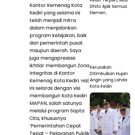
Kediri Terpilih, Mas
Kantor Kemenag Kota
Dhito Ajak Semua
Kediri yang selama ini
Elemen..
telah menjadi mitra
dalam menjalankan
program kebijakan, baik
dari pemerintah pusat
maupun daerah. Saya
juga mengapresiasi
ikhtiar membangun Zona
Kerusakan
Integritas di Kantor
Ditimbulkan Hujan
Angin yang Landa
Kemenag Kota Kediri. Hal
Kota Kediri
ini selaras dengan visi
membangun Kota Kediri
MAPAN, salah satunya
melalui program Sapta
Cita, khususnya
‘Pemerintahan Cepat
Tepat – Pelayanan Publik