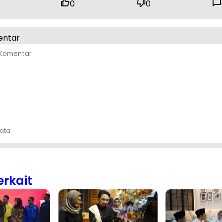
0
0
entar
ata
erkait