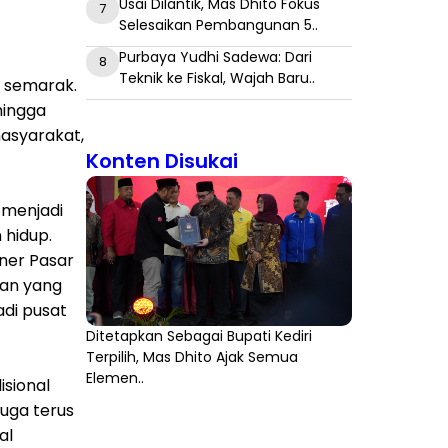
Usai Dilantik, Mas Dhito Fokus
7
Selesaikan Pembangunan 5..
Purbaya Yudhi Sadewa: Dari
8
Teknik ke Fiskal, Wajah Baru..
n semarak.
hingga
asyarakat,
Konten Disukai
 menjadi
 hidup.
iner Pasar
san yang
adi pusat
Ditetapkan Sebagai Bupati Kediri
Terpilih, Mas Dhito Ajak Semua
Elemen..
isional
juga terus
al