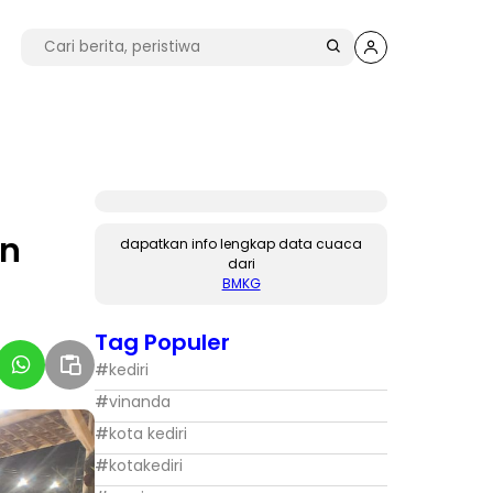
an
dapatkan info lengkap data cuaca
dari
BMKG
Tag Populer
#
kediri
#
vinanda
#
kota kediri
#
kotakediri