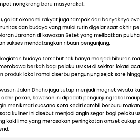
empat nongkrong baru masyarakat.
u, geliat ekonomi rakyat juga tampak dari banyaknya eve
unitas dan budaya yang mulai rutin digelar saat akhir pe
elaran Jaranan di kawasan Betet yang melibatkan puluha
 dan sukses mendatangkan ribuan pengunjung.
 kegiatan budaya tersebut tak hanya menjadi hiburan ma
membawa berkah bagi pelaku UMKM di sekitar lokasi aca
 produk lokal ramai diserbu pengunjung sejak sore hin
, kawasan Jalan Dhoho juga tetap menjadi magnet wisata ku
akhir pekan, kawasan ini dipadati pengunjung lokal maup
ngin menikmati suasana Kota Kediri sambil berburu makan
ata kuliner ini disebut menjadi angin segar bagi pelaku u
g kaki lima yang merasakan peningkatan omzet cukup si
end.