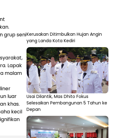
nt
kan.
Kerusakan Ditimbulkan Hujan Angin
n grup seni
yang Landa Kota Kediri
syarakat,
ra. Lapak
gga malam
liner
un luar
Usai Dilantik, Mas Dhito Fokus
Selesaikan Pembangunan 5 Tahun ke
an khas.
Depan
saha kecil
gnifikan