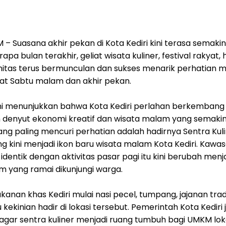
 – Suasana akhir pekan di Kota Kediri kini terasa semaki
pa bulan terakhir, geliat wisata kuliner, festival rakyat, 
itas terus bermunculan dan sukses menarik perhatian m
at Sabtu malam dan akhir pekan.
i menunjukkan bahwa Kota Kediri perlahan berkembang
 denyut ekonomi kreatif dan wisata malam yang semakin
ang paling mencuri perhatian adalah hadirnya Sentra Kul
g kini menjadi ikon baru wisata malam Kota Kediri. Kawa
dentik dengan aktivitas pasar pagi itu kini berubah menj
m yang ramai dikunjungi warga.
anan khas Kediri mulai nasi pecel, tumpang, jajanan trad
kekinian hadir di lokasi tersebut. Pemerintah Kota Kediri 
gar sentra kuliner menjadi ruang tumbuh bagi UMKM lok