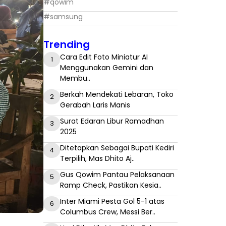
#
qowim
#
samsung
Trending
Cara Edit Foto Miniatur AI
1
Menggunakan Gemini dan
Membu..
Berkah Mendekati Lebaran, Toko
2
Gerabah Laris Manis
Surat Edaran Libur Ramadhan
3
2025
Ditetapkan Sebagai Bupati Kediri
4
Terpilih, Mas Dhito Aj..
Gus Qowim Pantau Pelaksanaan
5
Ramp Check, Pastikan Kesia..
Inter Miami Pesta Gol 5-1 atas
6
Columbus Crew, Messi Ber..