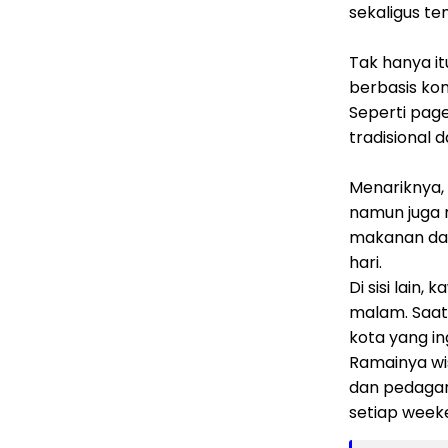
sekaligus t
Tak hanya it
berbasis kom
Seperti pag
tradisional
Menariknya,
namun juga 
makanan dan
hari.
Di sisi lain
malam. Saat 
kota yang i
Ramainya wis
dan pedagan
setiap week