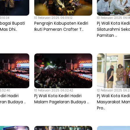
:10:34
10 Februari 2025 06:09:12
10 Februari 2025 06:14
bagai Bupati
Pengrajin Kabupaten Kediri
Pj Wali Kota Kedi
 Mas Dhi..
Ikuti Pameran Crafter T..
Silaturahmi Seka
Pamitan ..
6:32:40
10 Februari 2025 06:32:42
12 Februari 2025 06:
diri Hadiri
Pj Wali Kota Kediri Hadiri
Pj Wali Kota Kedi
an Budaya ..
Malam Pagelaran Budaya ..
Masyarakat Man
Pro..