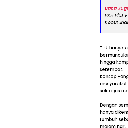
Baca Juga
PKH Plus K
Kebutuhan
Tak hanya ku
bermunculan 
hingga kamp
setempat.
Konsep yang
masyarakat i
sekaligus m
Dengan semak
hanya dikena
tumbuh sebag
malam hari.