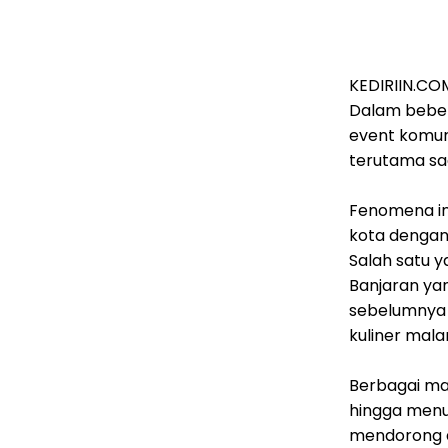
KEDIRIIN.COM
Dalam bebera
event komun
terutama sa
Fenomena in
kota dengan
Salah satu y
Banjaran yan
sebelumnya i
kuliner mala
Berbagai mak
hingga menu 
mendorong a