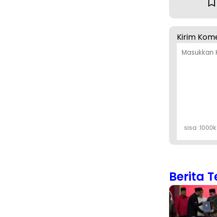
Kirim Kom
sisa :
1000
k
Berita T