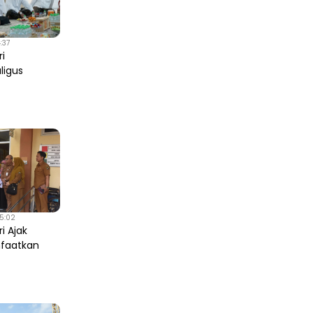
:37
ri
ligus
25:02
ri Ajak
faatkan